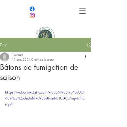
Post
Follement Sages,
fsdsasso
Délicieusement Sauvages
19 oct. 2024
0 min de lecture
Bâtons de fumigation de
Association semeuse de bien-être et
saison
amoureuse de nature
https://video.wixstatic.com/video/49def7_4cd001
4574cb42e3a3eb17d9c681dad4/1080p/mp4/file.
mp4