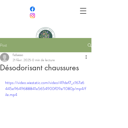
Post
Follement Sages,
fsdsasso
Délicieusement Sauvages
21 févr. 2025
0 min de lecture
Désodorisant chaussures
Association semeuse de bien-être et
amoureuse de nature
https://video.wixstatic.com/video/49def7_c167a6
445e9649688841e5654900f09a/1080p/mp4/f
ile.mp4