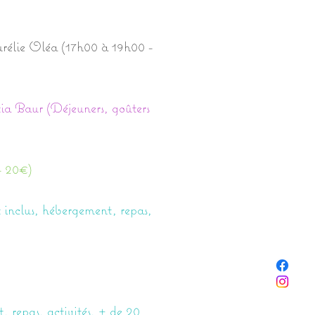
urélie Oléa (17h00 à 19h00 -
a Baur (Déjeuners, goûters
- 20€)
ut inclus, hébergement, repas,
t, repas, activités, + de 20