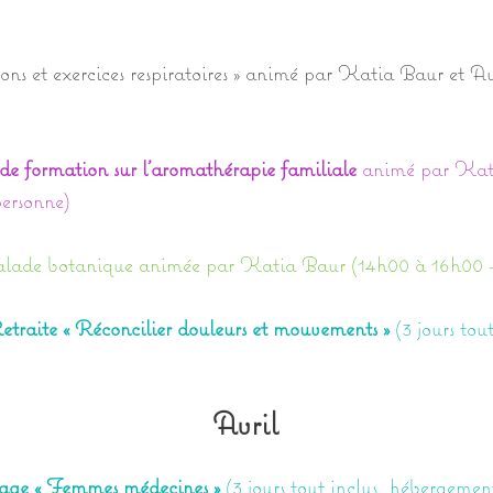
ns et exercices respiratoires » animé par Katia Baur et A
de formation
sur l’aromathérapie familiale
animé par Kati
ersonne)
alade botanique animée par Katia Baur (14h00 à 16h00 
traite « Réconcilier douleurs et mouvements »
(3 jours to
Avril
tage « Femmes médecines »
(3 jours tout inclus, hébergemen