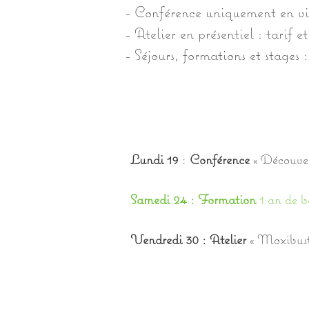
- Conférence uniquement en vis
- Atelier en présentiel : tarif e
- Séjours, formations et stages :
Lundi 19
:
Conférence
« Découver
Samedi 24 : Formation
1 an de b
Vendredi 30 : Atelier
« Moxibust