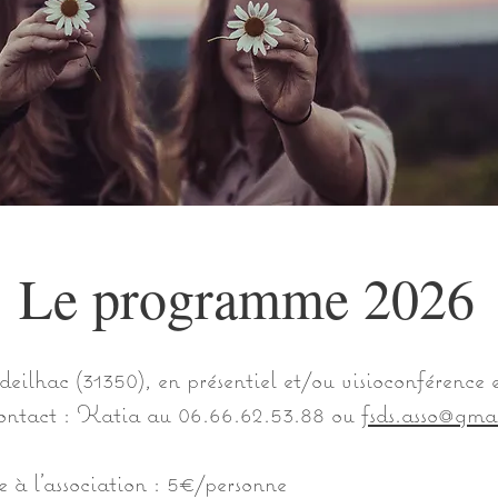
Le programme 2026
ilhac (31350), en présentiel et/ou visioconférence et
 Contact : Katia au 06.66.62.53.88 ou
fsds.asso@gma
e à l’association : 5€/personne