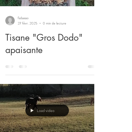
fsdsasso
27 févr. 2025
0 min de lecture
Tisane "Gros Dodo"
apaisante
Load video