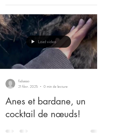
Load video
fsdsasso
21 févr. 2025
0 min de lecture
Anes et bardane, un
cocktail de nœuds!