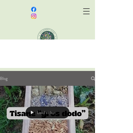
Follement Sages,
Délicieusement Sauvages
Association semeuse de bien-être et
Blog
amoureuse de nature
Load video