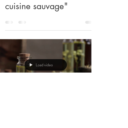
cuisine sauvage"
Load video
fsdsasso
19 févr. 2025
0 min de lecture
Stages "Femmes