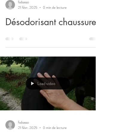
fsdsasso
21 févr. 2025
0 min de lecture
Désodorisant chaussures
Load video
fsdsasso
21 févr. 2025
0 min de lecture