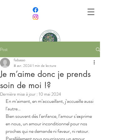
Post
Follement Sages,
fsdsasso
Délicieusement Sauvages
8 avr. 2024
1 min de lecture
Je m’aime donc je prends
Association semeuse de bien-être et
soin de moi !?
amoureuse de nature
Dernière mise à jour :
10 mai 2024
En m’aimant, en m’accueillant, j’accueille aussi 
l’autre…
Bien souvent dès l’enfance, l’amour s’exprime 
en nous, un amour inconditionnel pour nos 
proches qui ne demande ni faveur, ni retour. 
Parallèlement nous nourrissons un amour 