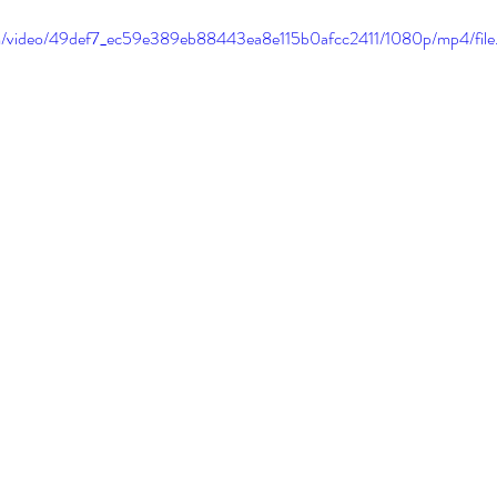
.com/video/49def7_ec59e389eb88443ea8e115b0afcc2411/1080p/mp4/fil