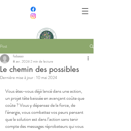
Post
Follement Sages,
fsdsasso
Délicieusement Sauvages
8 avr. 2024
2 min de lecture
Le chemin des possibles
Association semeuse de bien-être et
Dernière mise à jour :
10 mai 2024
amoureuse de nature
Vous êtes-vous déjà lancé dans une action, 
un projet tête baissée en avançant coûte que 
coûte ? Vous y dépensez de la force, de 
l’énergie, vous combattez vos peurs pensant 
que la solution est dans l’action sans tenir 
compte des messages réprobateurs qui vous 